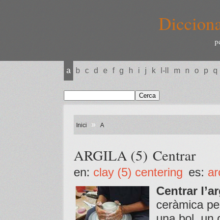
Dicciona
p
a
b
c
d
e
f
g
h
i
j
k
l-ll
m
n
o
p
q
»
Inici
A
ARGILA (5) Centrar
en:
clay (5) centering
es:
ar
Centrar l’ar
ceràmica pe
una bol, un g