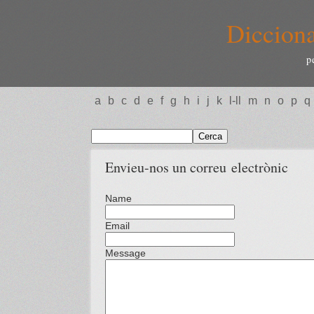
Dicciona
p
a
b
c
d
e
f
g
h
i
j
k
l-ll
m
n
o
p
q
Envieu-nos un correu electrònic
Name
Email
Message