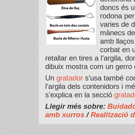
doncs és u
rodona per
varies de 
mànecs de 
amb llaços 
corbat en u
retallar en tires a l’argila, 
dibuix mostra com un gerro
Un
gratador
s’usa també com
l’argila dels contenidors i mé
s’explica en la secció
gratad
Llegir més sobre:
Buidad
amb xurros
/
Realització d