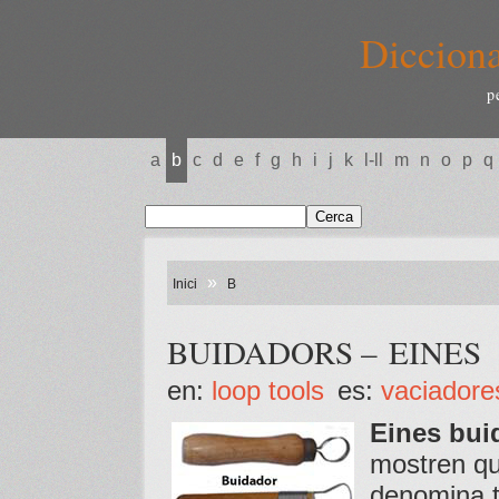
Dicciona
p
a
b
c
d
e
f
g
h
i
j
k
l-ll
m
n
o
p
q
»
Inici
B
BUIDADORS – EINES
en:
loop tools
es:
vaciadore
Eines bui
mostren qu
denomina