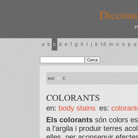
Dicciona
p
a
b
c
d
e
f
g
h
i
j
k
l-ll
m
n
o
p
q
»
Inici
C
COLORANTS
en:
body stains
es:
coloran
Els colorants
són colors es
a l’argila i produir terres ac
elles, per aconseguir efecte