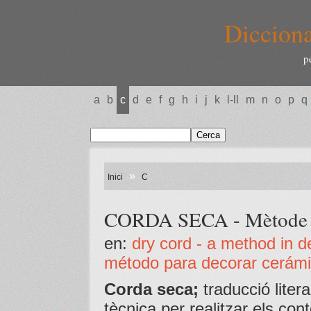
Dicciona
p
a
b
c
d
e
f
g
h
i
j
k
l-ll
m
n
o
p
q
»
Inici
C
CORDA SECA - Mètode pe
en:
dry cord - a method in d
método para decorar cerámi
Corda seca;
traducció liter
tècnica per realitzar els con