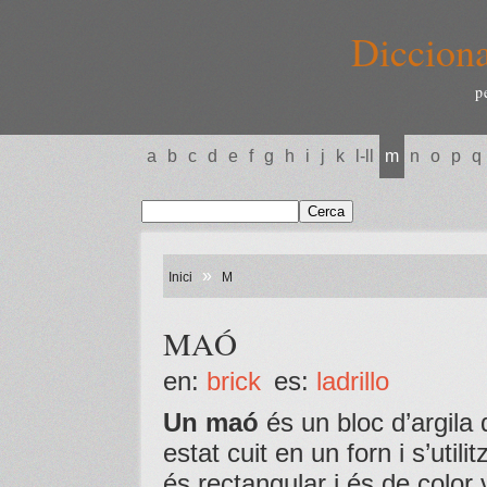
Dicciona
p
a
b
c
d
e
f
g
h
i
j
k
l-ll
m
n
o
p
q
»
Inici
M
MAÓ
en:
brick
es:
ladrillo
Un maó
és un bloc d’argila
estat cuit en un forn i s’util
és rectangular i és de color