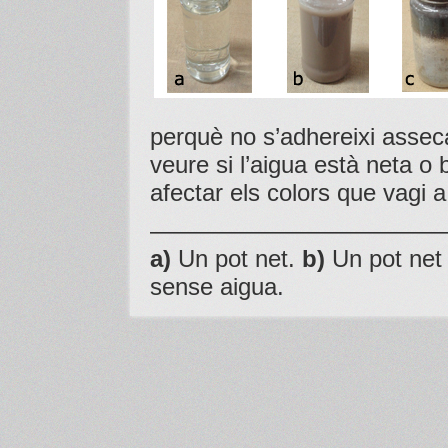
perquè no s’adhereixi asseca
veure si l’aigua està neta o b
afectar els colors que vagi a
————————————
a)
Un pot net.
b)
Un pot net
sense aigua.