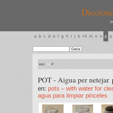
Dicciona
p
a
b
c
d
e
f
g
h
i
j
k
l-ll
m
n
o
p
q
»
Inici
P
POT - Aigua per netejar 
en:
pots – with water for cle
agua para limpiar pinceles