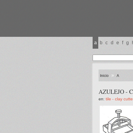
a
b
c
d
e
f
g
»
Inicio
A
AZULEJO - Cor
en:
tile - clay cutte