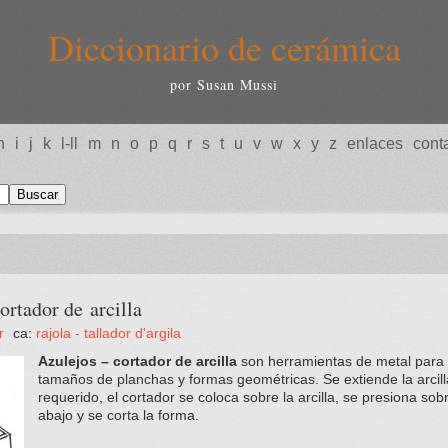
Diccionario de cerámica
por Susan Mussi
h
i
j
k
l-ll
m
n
o
p
q
r
s
t
u
v
w
x
y
z
enlaces
cont
tador de arcilla
r
ca:
rajola - tallador d'argila
Azulejos – cortador de arcilla
son herramientas de metal para c
tamaños de planchas y formas geométricas. Se extiende la arcilla
requerido, el cortador se coloca sobre la arcilla, se presiona sob
abajo y se corta la forma.