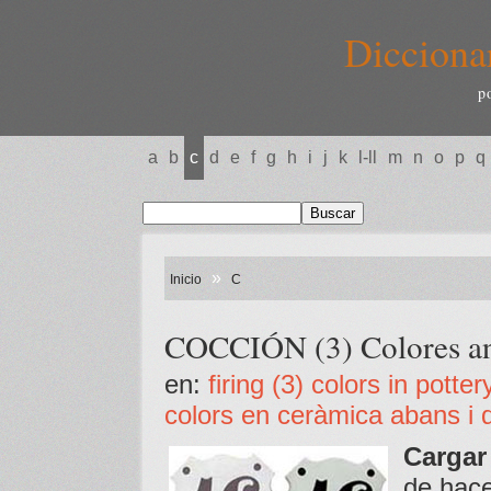
Dicciona
p
a
b
c
d
e
f
g
h
i
j
k
l-ll
m
n
o
p
q
»
Inicio
C
COCCIÓN (3) Colores an
en:
firing (3) colors in potte
colors en ceràmica abans i 
Cargar
de hace