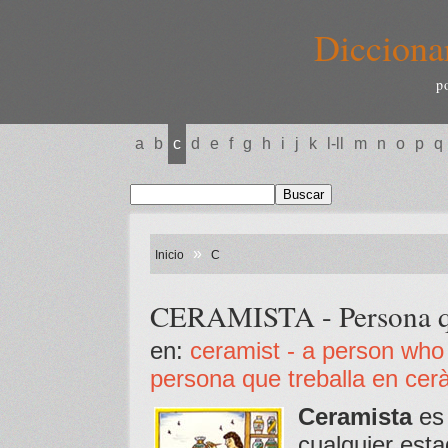
Dicciona
p
a
b
c
d
e
f
g
h
i
j
k
l-ll
m
n
o
p
q
»
Inicio
C
CERAMISTA - Persona qu
en:
ceramist - a person who 
persona que treballa en cer
Ceramista
es 
cualquier esta