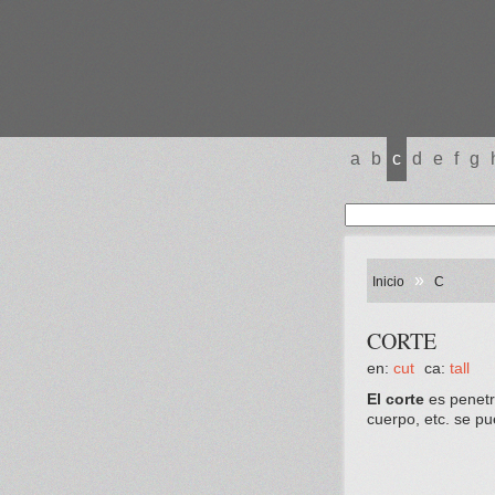
a
b
c
d
e
f
g
»
Inicio
C
CORTE
en:
cut
ca:
tall
El corte
es penetra
cuerpo, etc. se pu