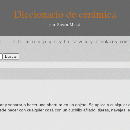
Diccionario de cerámica
por Susan Mussi
h
i
j
k
l-ll
m
n
o
p
q
r
s
t
u
v
w
x
y
z
enlaces
cont
r y separar o hacer una abertura en un objeto. Se aplica a cualquier c
ede hacer con cualquier cosa con un cuchillo afilado, tijeras, navajas, e