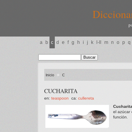
Dicciona
p
a
b
c
d
e
f
g
h
i
j
k
l-ll
m
n
o
p
q
»
Inicio
C
CUCHARITA
en:
teaspoon
ca:
cullereta
Cucharita
el azúcar 
función.