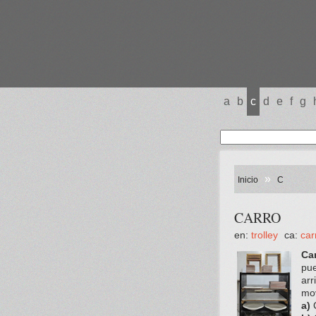
a
b
c
d
e
f
g
»
Inicio
C
CARRO
en:
trolley
ca:
car
Car
pue
arr
mov
a)
C