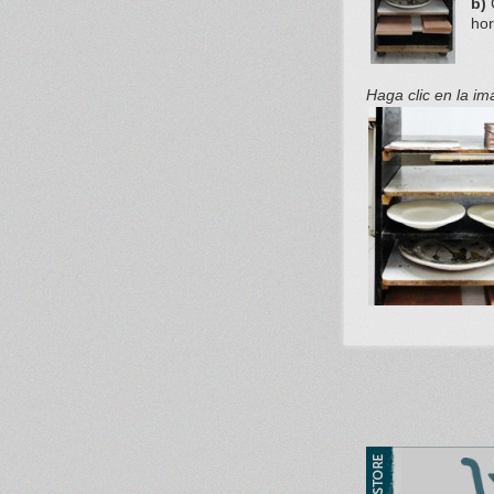
b)
C
hor
Haga clic en la i