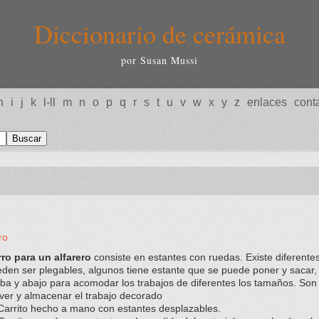
Diccionario de cerámica
por Susan Mussi
h
i
j
k
l-ll
m
n
o
p
q
r
s
t
u
v
w
x
y
z
enlaces
cont
ro
ro para un alfarero
consiste en estantes con ruedas. Existe diferentes
den ser plegables, algunos tiene estante que se puede poner y sacar,
iba y abajo para acomodar los trabajos de diferentes los tamaños. Son
er y almacenar el trabajo decorado
arrito hecho a mano con estantes desplazables.