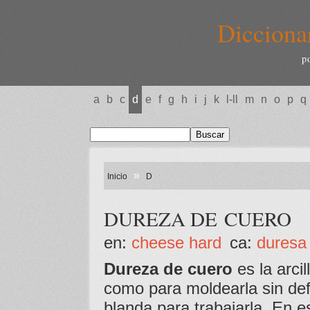
Dicciona
p
a
b
c
d
e
f
g
h
i
j
k
l-ll
m
n
o
p
q
»
Inicio
D
DUREZA DE CUERO
en:
cheese hard
ca:
duresa 
Dureza de cuero
es la arci
como para moldearla sin def
blanda para trabajarla. En 