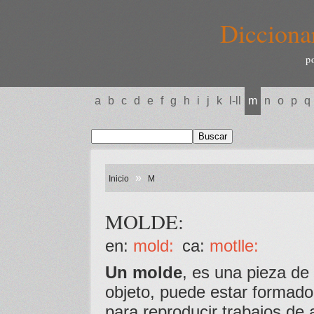
Dicciona
p
a
b
c
d
e
f
g
h
i
j
k
l-ll
m
n
o
p
q
»
Inicio
M
MOLDE:
en:
mold:
ca:
motlle:
Un molde
, es una pieza de
objeto, puede estar formado
para reproducir trabajos de ar