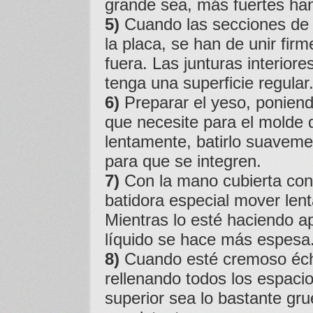
grande sea, más fuertes han
5)
Cuando las secciones de 
la placa, se han de unir firm
fuera. Las junturas interior
tenga una superficie regular
6)
Preparar el yeso, poniend
que necesite para el molde 
lentamente, batirlo suavem
para que se integren.
7)
Con la mano cubierta con 
batidora especial mover le
Mientras lo esté haciendo a
líquido se hace más espesa
8)
Cuando esté cremoso échel
rellenando todos los espacio
superior sea lo bastante gr