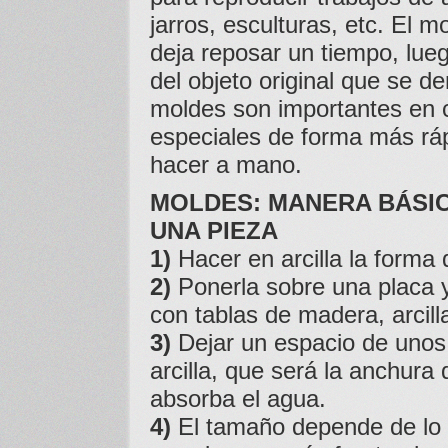
jarros, esculturas, etc. El m
deja reposar un tiempo, lue
del objeto original que se 
moldes son importantes en 
especiales de forma más ráp
hacer a mano.
MOLDES
:
MANERA
BÁSI
UNA
PIEZA
1)
Hacer en arcilla la forma 
2)
Ponerla sobre una placa y
con tablas de madera, arcill
3)
Dejar un espacio de unos 
arcilla, que será la anchura
absorba el agua.
4)
El tamaño depende de lo 