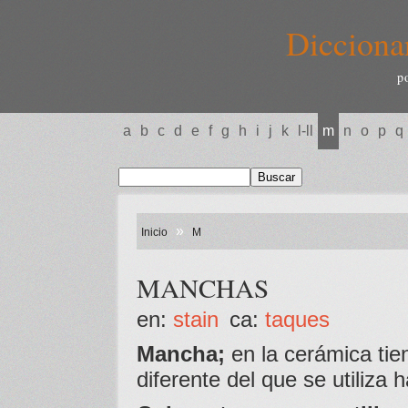
Dicciona
p
a
b
c
d
e
f
g
h
i
j
k
l-ll
m
n
o
p
q
»
Inicio
M
MANCHAS
en:
stain
ca:
taques
Mancha;
en la cerámica tie
diferente del que se utiliza 