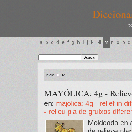
Dicciona
p
a
b
c
d
e
f
g
h
i
j
k
l-ll
m
n
o
p
q
»
Inicio
M
MAYÓLICA: 4g - Relieve 
en:
majolica: 4g - relief in d
- relleu pla de gruixos difere
Moldeado en ar
de relieve pla