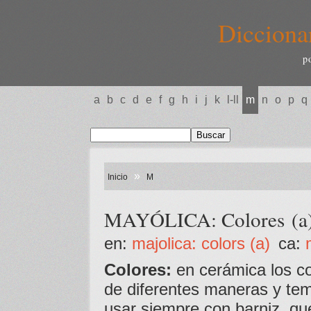
Dicciona
p
a
b
c
d
e
f
g
h
i
j
k
l-ll
m
n
o
p
q
»
Inicio
M
MAYÓLICA: Colores (a
en:
majolica: colors (a)
ca:
Colores:
en cerámica los co
de diferentes maneras y te
usar siempre con barniz, que 