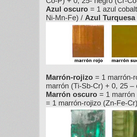
Co-P) + 0, 25- negro (Cr-C
Azul oscuro
= 1 azul cobal
Ni-Mn-Fe) /
Azul Turquesa
Marrón-rojizo
= 1 marrón-r
marrón (Ti-Sb-Cr) + 0, 25 
Marrón oscuro
= 1 marrón 
= 1 marrón-rojizo (Zn-Fe-Cr