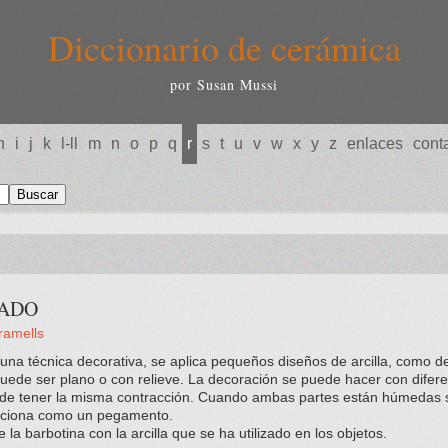
Diccionario de cerámica
por Susan Mussi
h
i
j
k
l-ll
m
n
o
p
q
r
s
t
u
v
w
x
y
z
enlaces
cont
ADO
ramells
una técnica decorativa, se aplica pequeños diseños de arcilla, como d
 puede ser plano o con relieve. La decoración se puede hacer con difere
 de tener la misma contracción. Cuando ambas partes están húmedas
unciona como un pegamento.
 la barbotina con la arcilla que se ha utilizado en los objetos.