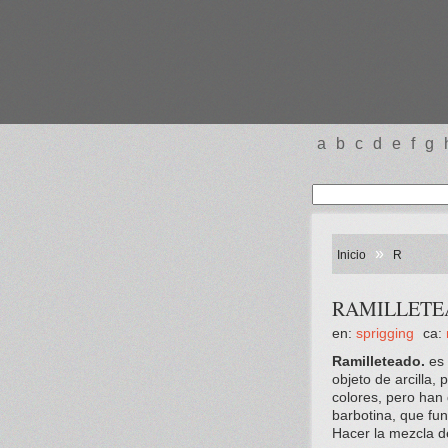
a
b
c
d
e
f
g
»
Inicio
R
RAMILLETE
en:
sprigging
ca:
Ramilleteado.
es 
objeto de arcilla,
colores, pero han
barbotina, que f
Hacer la mezcla de