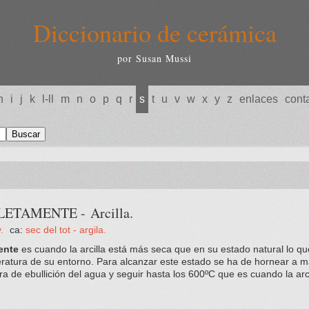
Diccionario de cerámica
por Susan Mussi
h
i
j
k
l-ll
m
n
o
p
q
r
s
t
u
v
w
x
y
z
enlaces
cont
ETAMENTE - Arcilla.
.
ca:
sec del tot - argila.
ente
es cuando la arcilla está más seca que en su estado natural lo qu
ratura de su entorno. Para alcanzar este estado se ha de hornear a 
ra de ebullición del agua y seguir hasta los 600ºC que es cuando la arc