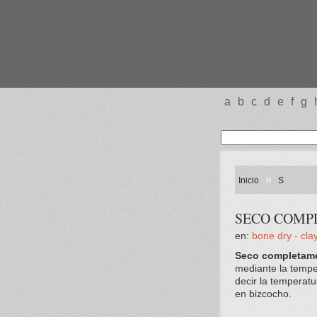
a
b
c
d
e
f
g
»
Inicio
S
SECO COMPL
en:
bone dry - clay
Seco completam
mediante la tempe
decir la temperatu
en bizcocho.