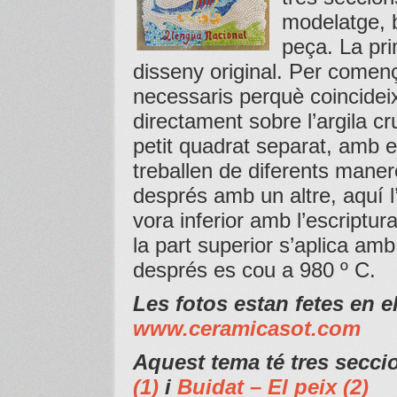
modelatge, b
peça. La pri
disseny original. Per començ
necessaris perquè coincideix
directament sobre l’argila cr
petit quadrat separat, amb el
treballen de diferents maner
després amb un altre, aquí l
vora inferior amb l’escriptur
la part superior s’aplica amb
després es cou a 980 º C.
Les fotos estan fetes en el
www.ceramicasot.com
Aquest tema té tres seccio
(1)
i
Buidat – El peix (2)