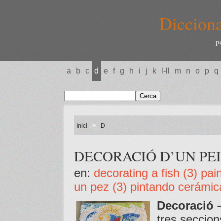
Dicciona
p
a
b
c
d
e
f
g
h
i
j
k
l-ll
m
n
o
p
q
»
Inici
D
DECORACIÓ D’UN PEIX (
en:
decorating a fish (3) pain
un pez (3) pintando cerámic
Decoració –
tres seccion