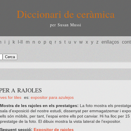
Diccionari de ceràmica
per Susan Mussi
h
i
j
k
l-ll
m
n
o
p
q
r
s
t
u
v
w
x
y
z
enllaços
cont
PER A RAJOLES
ves for tiles
es:
expositor para azulejos
Mostra de les rajoles en els prestatges:
La foto mostra els prestatge
sala d’exposició del nostre estudi, dissenyat per emmagatzemar i expo
ells són mòbils, per tant, l’espai entre ells pot canviar. Hi ha lloc per 15
prestatge de la foto. El dibuix mostra la vista lateral de l’expositor.
Seguent secció;
Expositor de rajoles