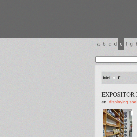
a
b
c
d
e
f
g
»
Inici
E
EXPOSITOR 
en:
displaying shel