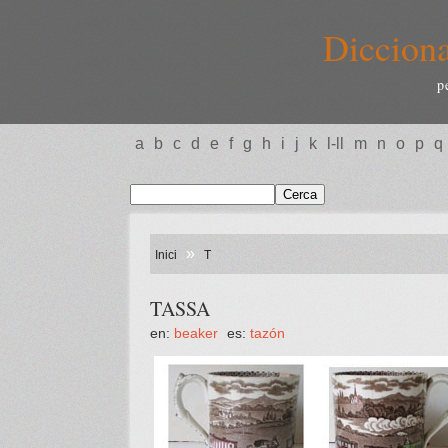
Dicciona
p
a
b
c
d
e
f
g
h
i
j
k
l-ll
m
n
o
p
q
»
Inici
T
TASSA
en:
beaker
es:
tazón