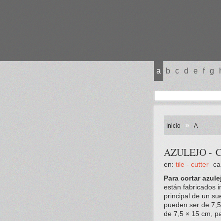
a
b
c
d
e
f
g
»
Inicio
A
AZULEJO - C
en:
tile - cutter
ca
Para cortar azule
están fabricados i
principal de un s
pueden ser de 7,5
de 7,5 × 15 cm, p