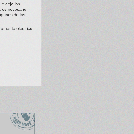
ue deja las
, es necesario
squinas de las
rumento eléctrico.