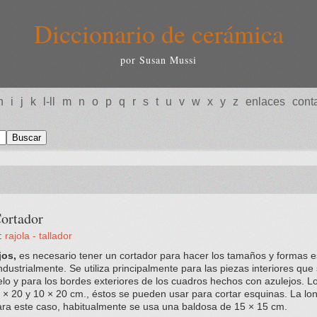
Diccionario de cerámica
por Susan Mussi
h
i
j
k
l-ll
m
n
o
p
q
r
s
t
u
v
w
x
y
z
enlaces
cont
ortador
:
rajola - tallador
jos,
es necesario tener un cortador para hacer los tamaños y formas e
ndustrialmente. Se utiliza principalmente para las piezas interiores que
uelo y para los bordes exteriores de los cuadros hechos con azulejos. 
 × 20 y 10 × 20 cm., éstos se pueden usar para cortar esquinas. La lo
ara este caso, habitualmente se usa una baldosa de 15 × 15 cm.