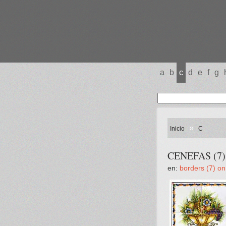
a
b
c
d
e
f
g
»
Inicio
C
CENEFAS (7) 
en:
borders (7) on 