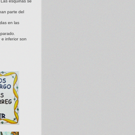
. Las esquinas se
an parte del
das en las
eparado.
e inferior son