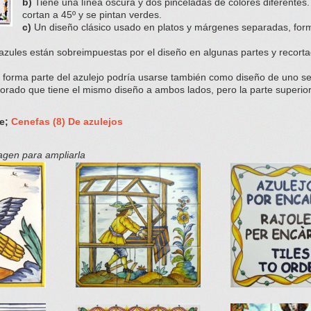
b)
Tiene una línea oscura y dos pinceladas de colores diferentes
cortan a 45º y se pintan verdes.
c)
Un diseño clásico usado en platos y márgenes separadas, form
azules están sobreimpuestas por el diseño en algunas partes y recorta
orma parte del azulejo podría usarse también como diseño de uno s
ado que tiene el mismo diseño a ambos lados, pero la parte superior 
te;
Cenefas (8) De azulejos
magen para ampliarla