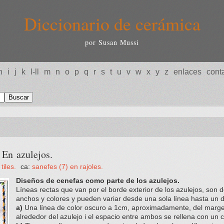
Diccionario de cerámica
por Susan Mussi
h
i
j
k
l-ll
m
n
o
p
q
r
s
t
u
v
w
x
y
z
enlaces
cont
En azulejos.
tiles.
ca:
sanefes (7) en rajoles.
Diseños de cenefas como parte de los azulejos.
Líneas rectas que van por el borde exterior de los azulejos, son d
anchos y colores y pueden variar desde una sola línea hasta un 
a)
Una línea de color oscuro a 1cm, aproximadamente, del marge
alrededor del azulejo i el espacio entre ambos se rellena con un c