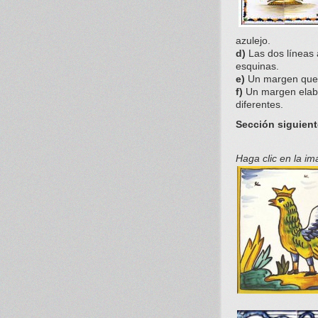
azulejo.
d)
Las dos líneas 
esquinas.
e)
Un margen que f
f)
Un margen elabor
diferentes.
Sección siguien
Haga clic en la i