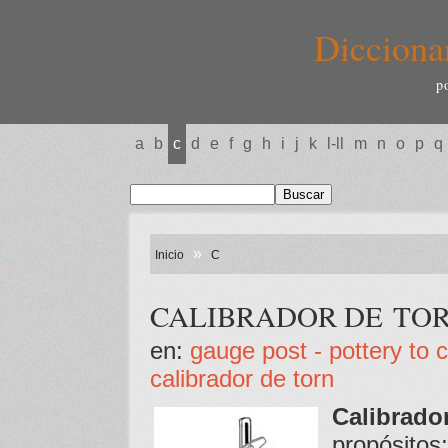
Dicciona
p
a
b
c
d
e
f
g
h
i
j
k
l-ll
m
n
o
p
q
»
Inicio
C
CALIBRADOR DE TO
en:
gauge post - pottery to
calibrador de torn
Calibrado
propósitos;