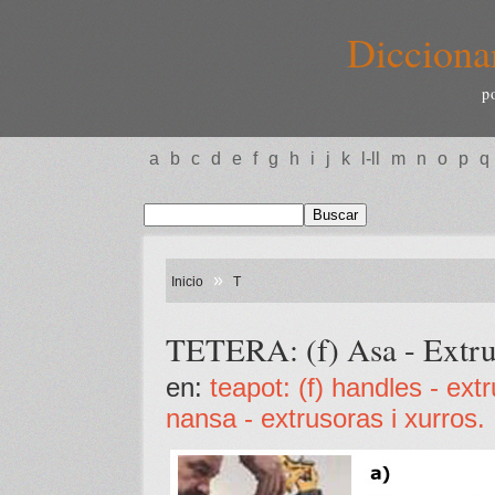
Dicciona
p
a
b
c
d
e
f
g
h
i
j
k
l-ll
m
n
o
p
q
»
Inicio
T
TETERA: (f) Asa - Extru
en:
teapot: (f) handles - ext
nansa - extrusoras i xurros.