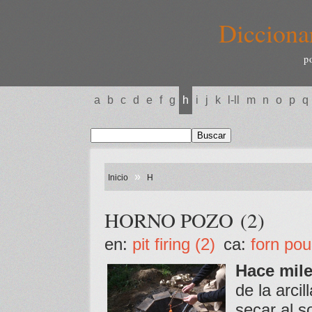
Dicciona
p
a
b
c
d
e
f
g
h
i
j
k
l-ll
m
n
o
p
q
»
Inicio
H
HORNO POZO (2)
en:
pit firing (2)
ca:
forn pou
Hace mil
de la arcil
secar al s